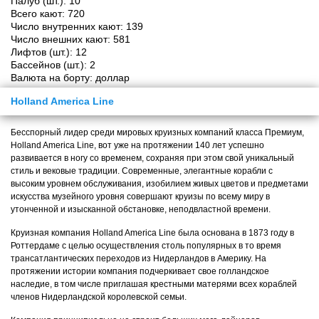
Палуб (шт.):
10
Всего кают:
720
Число внутренних кают:
139
Число внешних кают:
581
Лифтов (шт.):
12
Бассейнов (шт.):
2
Валюта на борту:
доллар
Holland America Line
Бесспорный лидер среди мировых круизных компаний класса Премиум,
Holland America Line, вот уже на протяжении 140 лет успешно
развивается в ногу со временем, сохраняя при этом свой уникальный
стиль и вековые традиции. Современные, элегантные корабли с
высоким уровнем обслуживания, изобилием живых цветов и предметами
искусства музейного уровня совершают круизы по всему миру в
утонченной и изысканной обстановке, неподвластной времени.
Круизная компания Holland America Line была основана в 1873 году в
Роттердаме с целью осуществления столь популярных в то время
трансатлантических переходов из Нидерландов в Америку. На
протяжении истории компания подчеркивает свое голландское
наследие, в том числе приглашая крестными матерями всех кораблей
членов Нидерландской королевской семьи.