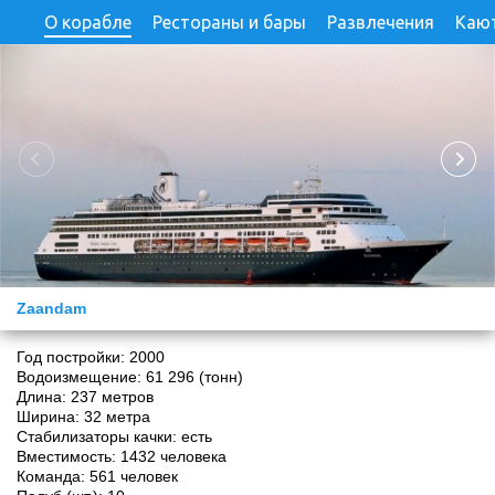
О корабле
Рестораны и бары
Развлечения
Каю
Zaandam
Год постройки:
2000
Водоизмещение:
61 296 (тонн)
Длина:
237 метров
Ширина:
32 метра
Стабилизаторы качки:
есть
Вместимость:
1432 человек
а
Команда:
561 человек