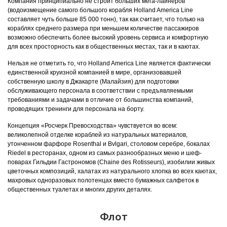
Компания принципиально не строит больших мега-лайнеров
(водоизмещение самого большого корабля Holland America Line
составляет чуть больше 85 000 тонн), так как считает, что только на
кораблях среднего размера при меньшем количестве пассажиров
возможно обеспечить более высокий уровень сервиса и комфортную
для всех просторность как в общественных местах, так и в каютах.
Нельзя не отметить то, что Holland America Line является фактически
единственной круизной компанией в мире, организовавшей
собственную школу в Джакарте (Малайзия) для подготовки
обслуживающего персонала в соответствии с предъявляемыми
требованиями и задачами в отличие от большинства компаний,
проводящих тренинги для персонала на борту.
Концепция «Росчерк Превосходства» чувствуется во всем:
великолепной отделке кораблей из натуральных материалов,
утонченном фарфоре Rosenthal и Bvlgari, столовом серебре, бокалах
Riedel в ресторанах, одном из самых разнообразных меню и шеф-
поварах Гильдии Гастрономов (Chaine des Rotisseurs), изобилии живых
цветочных композиций, халатах из натурального хлопка во всех каютах,
махровых одноразовых полотенцах вместо бумажных салфеток в
общественных туалетах и многих других деталях.
Флот