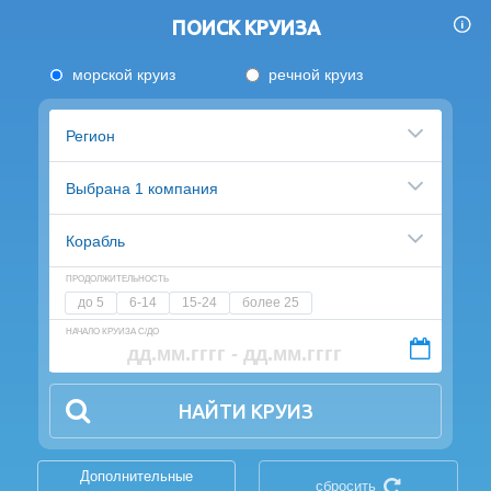
ПОИСК КРУИЗА
морской круиз
речной круиз
Регион
Выбрана 1 компания
Корабль
ПРОДОЛЖИТЕЛЬНОСТЬ
до 5
6-14
15-24
более 25
НАЧАЛО КРУИЗА С/ДО
НАЙТИ КРУИЗ
Дополнительные
сбросить