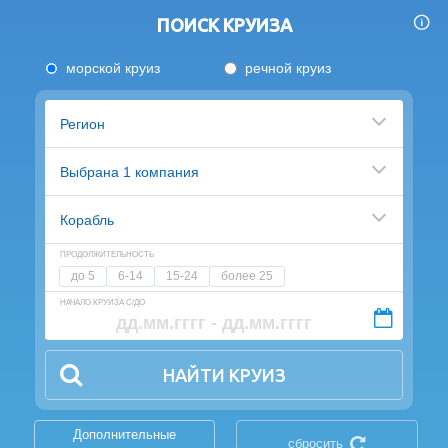
ПОИСК КРУИЗА
морской круиз
речной круиз
Регион
Выбрана 1 компания
Корабль
ПРОДОЛЖИТЕЛЬНОСТЬ
до 5
6-14
15-24
более 25
НАЧАЛО КРУИЗА С/ДО
НАЙТИ КРУИЗ
Дополнительные
сбросить