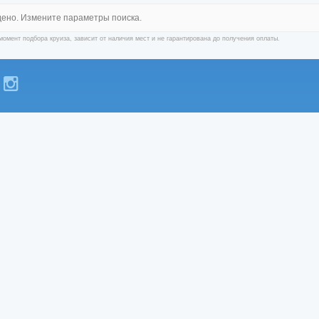
дено. Измените параметры поиска.
момент подбора круиза, зависит от наличия мест и не гарантирована до получения оплаты.