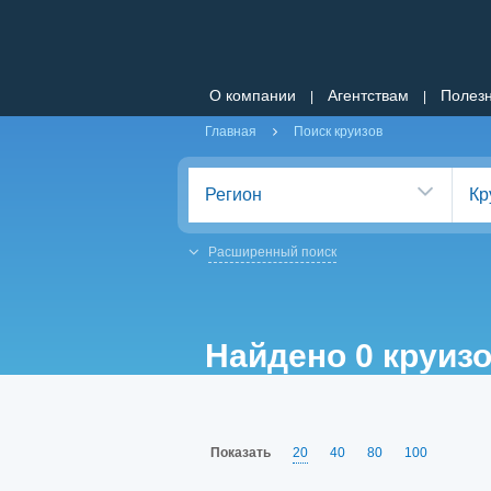
О компании
Агентствам
Полез
|
|
Главная
Поиск круизов
Регион
Кр
Расширенный поиск
Найдено 0 круиз
Показать
20
40
80
100