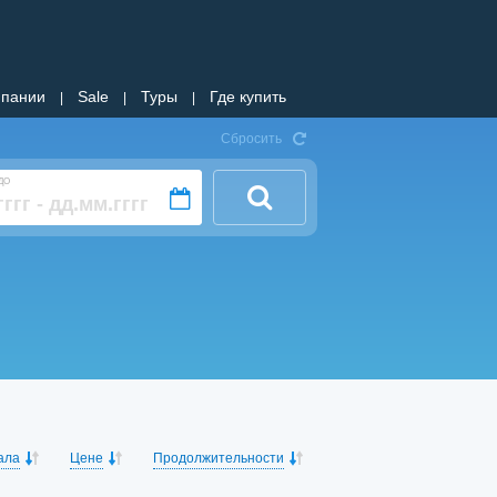
мпании
Sale
Туры
Где купить
|
|
|
Сбросить
ДО
ала
Цене
Продолжительности