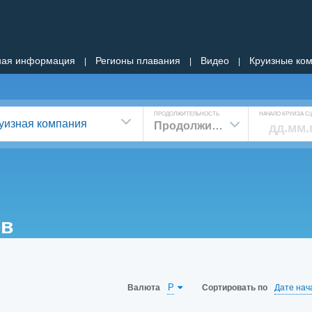
ная информация
Регионы плавания
Видео
Круизные ко
|
|
|
ПРОДОЛЖИТЕЛЬНОСТЬ
НАЧАЛО КРУИЗА С/
уизная компания
Продолжительность
ов
P
Валюта
Сортировать по
Дате нач