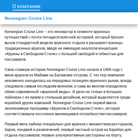
О компании
Norwegian Cruise Line
Norwegian Cruise Line – это инноватор в сегменте круизных
путешествий с почти пятидесятилетней историей, который бросил
вызов стандартной модели круизного отдыха и расширил границы
традиционных круизов, введя не имеющую аналогов концепцию
«Круизы в Свободном Стиле» с большей свободой и гибкостью для
пассажиров.
Свою славную историю Norwegian Cruise Line начала в 1966 году с
мини-круизов из Майами на Багамские острова. С тех пор компания
неизменно находилась на передовых позициях круизного рынка, всегда
следовала самым последним веяниям, и сама во многом определяла
облик современной «круизной моды». И дело не только в больших
лайнерах с их ярким и стильным дизайном, который выделяется среди
кораблей других компаний. Norwegian Cruise Line первой ввела
эксклюзивную программу «Круизов в Свободном Стиле», которая
соответствовала постоянно меняющимся потребностям пассажиров.
Первый мега-лайнер специально для круизов с множеством ресторанов,
баров, лонджей и развлечений; первый частный остров на Карибах для
отдыха пассажиров; первые альтернативные рестораны на борту;