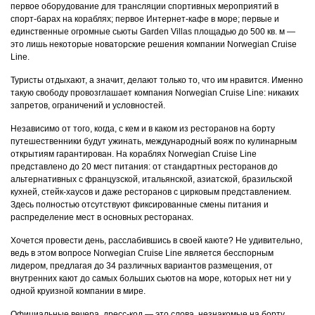
первое оборудование для трансляции спортивных мероприятий в
спорт-барах на кораблях; первое Интернет-кафе в море; первые и
единственные огромные сьюты Garden Villas площадью до 500 кв. м —
это лишь некоторые новаторские решения компании Norwegian Cruise
Line.
Туристы отдыхают, а значит, делают только то, что им нравится. Именно
такую свободу провозглашает компания Norwegian Cruise Line: никаких
запретов, ограничений и условностей.
Независимо от того, когда, с кем и в каком из ресторанов на борту
путешественники будут ужинать, международный вояж по кулинарным
открытиям гарантирован. На кораблях Norwegian Cruise Line
представлено до 20 мест питания: от стандартных ресторанов до
альтернативных с французской, итальянской, азиатской, бразильской
кухней, стейк-хаусов и даже ресторанов с цирковым представлением.
Здесь полностью отсутствуют фиксированные смены питания и
распределение мест в основных ресторанах.
Хочется провести день, расслабившись в своей каюте? Не удивительно,
ведь в этом вопросе Norwegian Cruise Line является бесспорным
лидером, предлагая до 34 различных вариантов размещения, от
внутренних кают до самых больших сьютов на море, которых нет ни у
одной круизной компании в мире.
Официальные вечера, дресс-код — это слова, незнакомые на борту